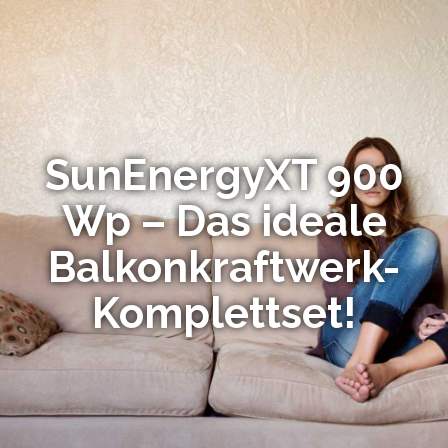
SunEnergyXT 900
Wp – Das ideale
Balkonkraftwerk-
Komplettset!