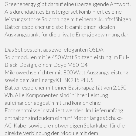
Greenenergy gibt darauf eine überzeugende Antwort.
Als durchdachtes Einsteigerset kombiniert es eine
leistungsstarke Solaranlage mit einem zukunftsfähigen
Batteriespeicher und stellt damit einen idealen
Ausgangspunkt für die private Energiegewinnung dar.
Das Set besteht aus zwei eleganten OSDA-
Solarmodulen mit je 450 Watt Spitzenleistung im Full-
Black-Design, einem Deye M80-G4
Mikrowechselrichter mit 800 Watt Ausgangsleistung
sowie dem SunEnergyXT BK215 PLUS
Batteriespeicher mit einer Basiskapazität von 2.150
Wh. Alle Komponenten sind in ihrer Leistung
aufeinander abgestimmt und können ohne
Fachkenntnisse installiert werden. Im Lieferumfang
enthalten sind zudem ein fünf Meter langes Schuko-
AC-Kabel sowie die notwendigen Solarkabel für die
direkte Verbindung der Module mit dem